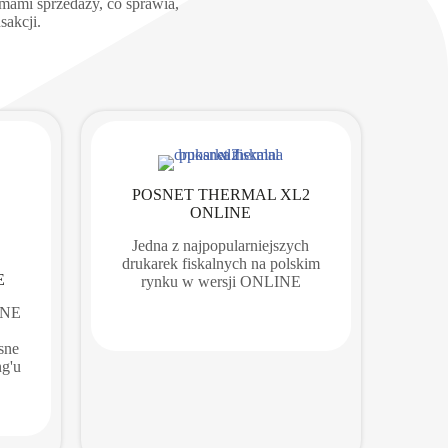
emami sprzedaży, co sprawia,
sakcji.
POSNET THERMAL XL2
ONLINE
Jedna z najpopularniejszych
drukarek fiskalnych na polskim
E
rynku w wersji ONLINE
INE
sne
ng'u