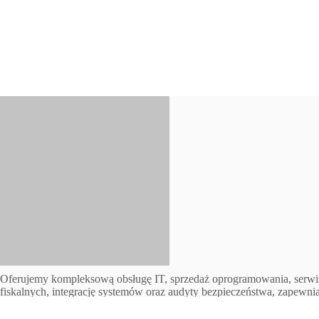
Oferujemy kompleksową obsługę IT, sprzedaż oprogramowania, serwi
fiskalnych, integrację systemów oraz audyty bezpieczeństwa, zapewni
nowoczesne rozwiązania dostosowane do indywidualnych potrzeb Twoj
Nasze usługi wspierają rozwój biznesu, zwiększając efektywność pro