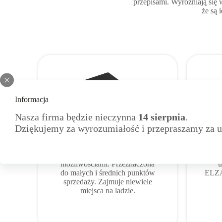
przepisami. Wyróżniają się 
że są 
Informacja
Nasza firma będzie nieczynna
14 sierpnia
.
Dziękujemy za wyrozumiałość i przepraszamy za u
ELZAB ZETA ONLINE
E
Mała drukarka fiskalna z dużymi
Doc
możliwościami. Przeznaczona
u
do małych i średnich punktów
ELZA
sprzedaży. Zajmuje niewiele
miejsca na ladzie.