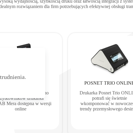
wysoką wydajnością, szybkością druku oraz łatwością integracji z syst
idealnym rozwiązaniem dla firm potrzebujących efektywnej obsługi tran
trudnienia.
LZAB MERA ONLINE
POSNET TRIO ONLIN
eniona przez liczne grono
Drukarka Posnet Trio ONL
żytkowników drukarka
potrafi się świetnie
B Mera dostępna w wersji
wkomponować w nowocze
online
trendy przemysłowego desi