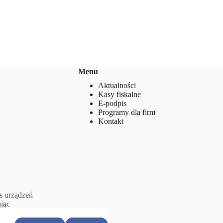
Menu
Aktualności
Kasy fiskalne
s urządzeń
E-podpis
ając
Programy dla firm
ej firmy.
Kontakt
cesów