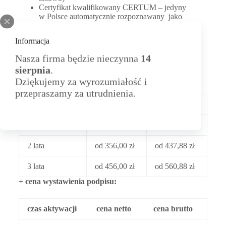
Certyfikat kwalifikowany CERTUM – jedyny
w Polsce automatycznie rozpoznawany jako
zaufany w programach ADOBE
Kwalifikowany znacznik czasu wraz z aktywacją
Informacja
(5000 sztuk/miesiąc)
Nasza firma będzie nieczynna
14
sierpnia
.
Cennik:
Dziękujemy za wyrozumiałość i
przepraszamy za utrudnienia.
czas ważności
cena netto
cena brutto
rok
od 282,00 zł
od 346,86 zł
2 lata
od 356,00 zł
od 437,88 zł
3 lata
od 456,00 zł
od 560,88 zł
+ cena wystawienia podpisu:
czas aktywacji
cena netto
cena brutto