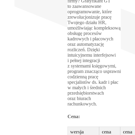
firmy? Gratyfikant GT
to zaawansowane
oprogramowanie, które
zrewolucjonizuje pracę
Twojego działu HR,
umożliwiając kompleksową
obsługę procesów
kadrowych i płacowych
oraz automatyzację
rozliczeń. Dzięki
intuicyjnemu interfejsowi
i pełnej integracji
z systemami księgowymi,
program znacząco usprawni
codzienną pracę
specjalistów ds. kadr i płac
w małych i średnich
przedsiębiorstwach
oraz biurach
rachunkowych.
Cena:
wersja
cena
cena