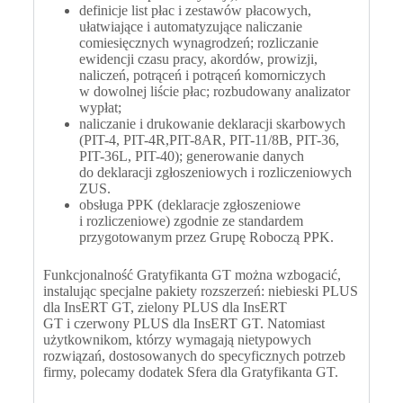
definicje list płac i zestawów płacowych,
ułatwiające i automatyzujące naliczanie
comiesięcznych wynagrodzeń; rozliczanie
ewidencji czasu pracy, akordów, prowizji,
naliczeń, potrąceń i potrąceń komorniczych
w dowolnej liście płac; rozbudowany analizator
wypłat;
naliczanie i drukowanie deklaracji skarbowych
(PIT-4, PIT-4R,PIT-8AR, PIT-11/8B, PIT-36,
PIT-36L, PIT-40); generowanie danych
do deklaracji zgłoszeniowych i rozliczeniowych
ZUS.
obsługa PPK (deklaracje zgłoszeniowe
i rozliczeniowe) zgodnie ze standardem
przygotowanym przez Grupę Roboczą PPK.
Funkcjonalność Gratyfikanta GT można wzbogacić,
instalując specjalne pakiety rozszerzeń: niebieski PLUS
dla InsERT GT, zielony PLUS dla InsERT
GT i czerwony PLUS dla InsERT GT. Natomiast
użytkownikom, którzy wymagają nietypowych
rozwiązań, dostosowanych do specyficznych potrzeb
firmy, polecamy dodatek Sfera dla Gratyfikanta GT.