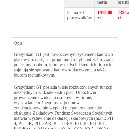
netto
brutt
lic. na 30
1915,00
2355,
pracowników
zł
zł
Opis
Gratyfikant GT jest nowoczesnym systemem kadrowo-
płacowym, następcą programu Gratyfikant 3. Program
polecamy osobom, które w małych i średnich firmach
zajmują się sprawami kadrowo-płacowymi, a także
biurom rachunkowym.
Gratyfikant GT posiada wiele rozbudowanych funkcji
niezbędnych w dziale kadr i płac. Umożliwia
prowadzenie ewidencji osobowej w firmie,
wystawianie różnego rodzaju umów,
ewidencjonowanie wypłat i rachunków, ponadto
obsługuje
Zakładowy Fundusz Świadczeń Socjalnych
,
ułatwia wystawianie deklaracji skarbowych (m.in.: PIT-
4, PIT-4R, PIT-8AR, PIT-11/8B, PIT-36, PIT-36L,
PIT-40) oraz
ZUS
(m.in.: RCA, RZA, RSA, DRA).