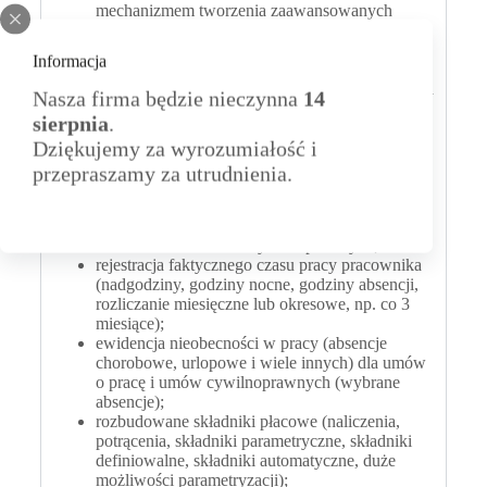
mechanizmem tworzenia zaawansowanych
systemów wynagrodzeń (wiele definicji wypłat
w jednej umowie, globalne lub indywidualne
Informacja
składniki płacowe);
planowanie czasu pracy pracownika w umowach
Nasza firma będzie nieczynna
14
o pracę (zmiany kalendarza pracy w czasie
sierpnia
.
trwania umowy, określanie wyjątków), wydruki
Dziękujemy za wyrozumiałość i
kalendarzy miesięcznych i rocznych;
ewidencja umów zleceń, o dzieło
przepraszamy za utrudnienia.
oraz kontraktów menedżerskich (m.in. kwotowe
koszty uzyskania przychodów); definiowanie
elastycznych harmonogramów wypłacania
rachunków dla umów cywilnoprawnych;
rejestracja faktycznego czasu pracy pracownika
(nadgodziny, godziny nocne, godziny absencji,
rozliczanie miesięczne lub okresowe, np. co 3
miesiące);
ewidencja nieobecności w pracy (absencje
chorobowe, urlopowe i wiele innych) dla umów
o pracę i umów cywilnoprawnych (wybrane
absencje);
rozbudowane składniki płacowe (naliczenia,
potrącenia, składniki parametryczne, składniki
definiowalne, składniki automatyczne, duże
możliwości parametryzacji);