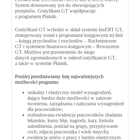
System dostosowany jest do obowiązujących
przepisów. Gratyfikant GT współpracuje
z programem
Płatnik
.
Gratyfikant GT wchodzi w skład systemu InsERT GT,
zintegrowany został z programami księgowymi tej linii
– księgą przychodów i rozchodów – Rachmistrzem
GT i systemem finansowo-księgowym – Rewizorem
GT. Możliwe jest
przeniesienie do niego
danych
zgromadzonych w mikroGratyfikancie GT,
a także w systemie
Płatnik
.
Poniżej przedstawiamy listę najważniejszych
możliwości programu:
unikalny i elastyczny model wynagrodzeń,
dający bardzo duże możliwości w zakresie
tworzenia, zarządzania i naliczania wynagrodzeń
dla pracowników;
rozbudowana ewidencja pracowników (badania
lekarskie, kursy bhp, nagrody, kary, historia
zatrudnienia, podział na grupy, przypisywanie
cech, zdjęcia pracownika i wiele innych);
ewidencja umów o pracę z bardzo elastycznym