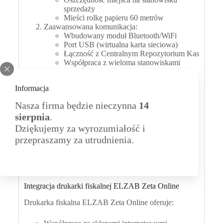
sprzedaży
Mieści rolkę papieru 60 metrów
Zaawansowana komunikacja:
Wbudowany moduł Bluetooth/WiFi
Port USB (wirtualna karta sieciowa)
Łączność z Centralnym Repozytorium Kas
Współpraca z wieloma stanowiskami
sprzedaży
Informacja
Wszechstronne możliwości drukarki fiskalnej ELZAB
Zeta Online
Nasza firma będzie nieczynna
14
sierpnia
.
✓ Wydruk faktur VAT
Dziękujemy za wyrozumiałość i
✓ Obsługa wydruków niefiskalnych (formatek)
✓ Możliwość podłączenia dodatkowego wyświetlacza
przepraszamy za utrudnienia.
✓ Obsługa popularnych protokołów komunikacyjnych
✓ Grafika w nagłówku i stopce
✓ Obsługa szuflady aktywnej przez złącze zasilania
Integracja drukarki fiskalnej ELZAB Zeta Online
Drukarka fiskalna ELZAB Zeta Online oferuje: