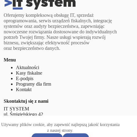
Oferujemy kompleksową obsługę IT, sprzedaż
oprogramowania, serwis urządzeń fiskalnych, integrację
systemów oraz audyty bezpieczeństwa, zapewniając
nowoczesne rozwiązania dostosowane do indywidualnych
potrzeb Twojej firmy. Nasze usługi wspierają rozwój
biznesu, zwiększając efektywność procesów
oraz bezpieczeństwo danych.
Menu
Aktualności
Kasy fiskalne
E-podpis
Programy dla firm
Kontakt
Skontaktuj się z nami
IT SYSTEM
ul. Śmigielskiego 42
63-400 Ostrów Wielkopolski
Używamy plików cookie, aby zapewnić najlepszą jakość korzystania
+48 62 597 77 01
z naszej strony.
@oruib
lp.moc.metsysti