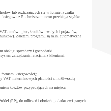
odów lub rozliczających się w formie ryczałtu
cja księgowa z Rachmistrzem nexo przebiega szybko
VAT, umów i płac, środków trwałych i pojazdów,
chunków). Zaletami programu są m.in. automatyczna
m obsługi sprzedaży i gospodarki
stem zarządzania relacjami z klientami.
i formami księgowości);
kty VAT nieterminowych płatności z możliwością
nieniem kosztów przypadających na miejsca
ródeł (EP), do odliczeń i obniżek podatku związanych