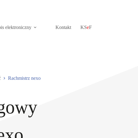
is elektroniczny
Kontakt
KS
e
F
ć
Rachmistrz nexo
ęgowy
exo