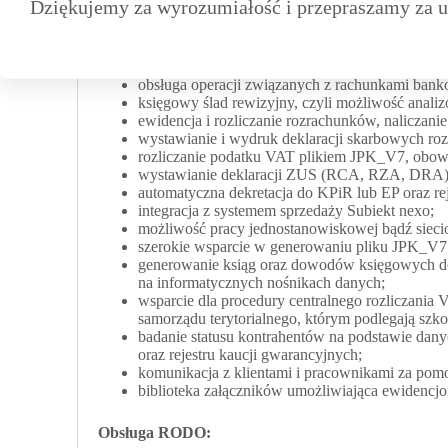
Dziękujemy za wyrozumiałość i przepraszamy za u
ewidencja i rozliczanie pojazdów prywatnych w
VAT;
obsługa dowodów wewnętrznych – dokumentów w
obsługa operacji kasowych gotówkowych i bezgo
obsługa operacji związanych z rachunkami banko
księgowy ślad rewizyjny, czyli możliwość ana
ewidencja i rozliczanie rozrachunków, naliczan
wystawianie i wydruk deklaracji skarbowych r
rozliczanie podatku VAT plikiem JPK_V7, obow
wystawianie deklaracji ZUS (RCA, RZA, DRA) o
automatyczna dekretacja do KPiR lub EP oraz 
integracja z systemem sprzedaży Subiekt nexo;
możliwość pracy jednostanowiskowej bądź sieci
szerokie wsparcie w generowaniu pliku JPK_V7 
generowanie ksiąg oraz dowodów księgowych do 
na informatycznych nośnikach danych;
wsparcie dla procedury centralnego rozliczania V
samorządu terytorialnego, którym podlegają szkoł
badanie statusu kontrahentów na podstawie dan
oraz rejestru kaucji gwarancyjnych;
komunikacja z klientami i pracownikami za po
biblioteka załączników umożliwiająca ewidencj
Obsługa RODO: