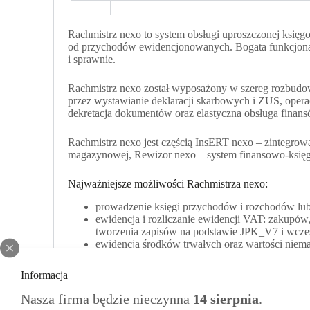
Rachmistrz nexo to system obsługi uproszczonej księg
od przychodów ewidencjonowanych. Bogata funkcjonalno
i sprawnie.
Rachmistrz nexo został wyposażony w szereg rozbudow
przez wystawianie deklaracji skarbowych i ZUS, opera
dekretacja dokumentów oraz elastyczna obsługa finan
Rachmistrz nexo jest częścią InsERT nexo – zintegrow
magazynowej, Rewizor nexo – system finansowo-księgo
Najważniejsze możliwości Rachmistrza nexo:
prowadzenie księgi przychodów i rozchodów lub
ewidencja i rozliczanie ewidencji VAT: zakupów
tworzenia zapisów na podstawie JPK_V7 i wcz
ewidencja środków trwałych oraz wartości niema
użytkowania, wydruk tabeli i planów amortyzacj
podstawowa obsługa wynagrodzeń: ewidencja 
Informacja
zaawansowany system rozliczeń właścicielskich:
z różnymi ulgami, w tym darowizny związanej 
Nasza firma będzie nieczynna
14 sierpnia
.
na potrzeby podatku zryczałtowanego obsługa no