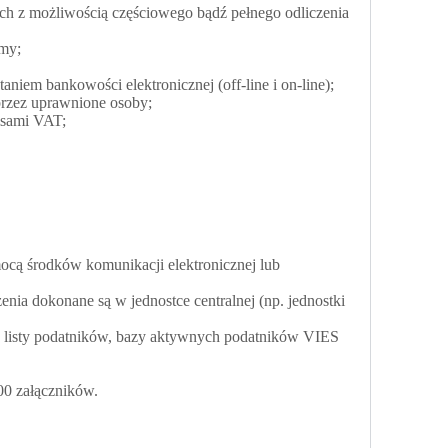
ch z możliwością częściowego bądź pełnego odliczenia
my;
em bankowości elektronicznej (off-line i on-line);
przez uprawnione osoby;
pisami VAT;
ocą środków komunikacji elektronicznej lub
enia dokonane są w jednostce centralnej (np. jednostki
ej listy podatników, bazy aktywnych podatników VIES
00 załączników.