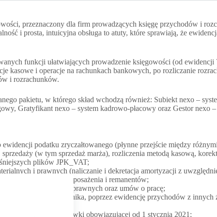
owości, przeznaczony dla firm prowadzących księgę przychodów i rozch
ść i prosta, intuicyjna obsługa to atuty, które sprawiają, że ewiden
anych funkcji ułatwiających prowadzenie księgowości (od ewidencji 
cje kasowe i operacje na rachunkach bankowych, po rozliczanie rozra
sów i rozrachunków.
anego pakietu, w którego skład wchodzą również: Subiekt nexo – syste
wy, Gratyfikant nexo – system kadrowo-płacowy oraz Gestor nexo – sy
 ewidencji podatku zryczałtowanego (płynne przejście między różnym
, sprzedaży (w tym sprzedaż marża), rozliczenia metodą kasową, kore
eśniejszych plików JPK_VAT;
terialnych i prawnych (naliczanie i dekretacja amortyzacji z uwzględ
i), a także ewidencja wyposażenia i remanentów;
osobowa, umów cywilnoprawnych oraz umów o pracę;
 od składek ZUS wspólnika, poprzez ewidencję przychodów z innych ź
z walką z COVID-19;
wej 15-procentowej stawki obowiązującej od 1 stycznia 2021;