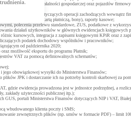
trudnienia.
ykorzystywanych do działalności gospodarczej oraz pojazdów firmowy
łasnych podmiotu dotyczących operacji zachodzących wewnątrz fir
tówkowych (płatność kartą płatniczą, bony), raporty kasowe;
wymi, polecenia przelewu standardowe, ZUS, podatkowe z wykorzystani
lizowania działań użytkowników w głównych ewidencjach księgowych 
ie różnic kursowych, integracja z zapisami księgowymi KPiR oraz z za
ozliczających podatek dochodowy wspólników i pracowników;
iązującym od października 2020;
raz możliwość eksportu do programu Płatnik;
rejestrów VAT za pomocą definiowalnych schematów;
owej;
i jego obowiązkowej wysyłki do Ministerstwa Finansów;
plików JPK i dostarczanie ich na potrzeby kontroli skarbowej za pom
AT, gdzie ewidencja prowadzona jest w jednostce podrzędnej, a rozlicz
y, zakłady użyteczności publicznej itp.);
ych GUS, portali Ministerstwa Finansów dotyczących NIP i VAT, Biał
mocą wbudowanego klienta poczty i SMS;
onowanie zewnętrznych plików (np. umów w formacie PDF) – limit 10