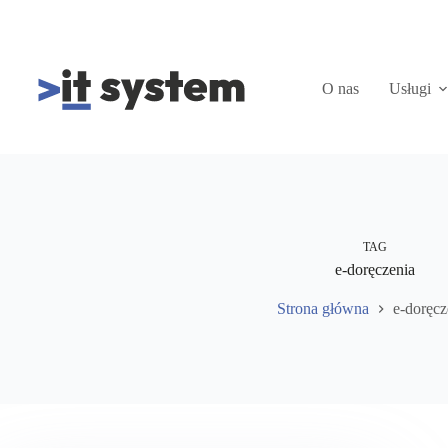
Przejdź
do
treści
O nas
Usługi
TAG
e-doręczenia
Strona główna
e-doręcz