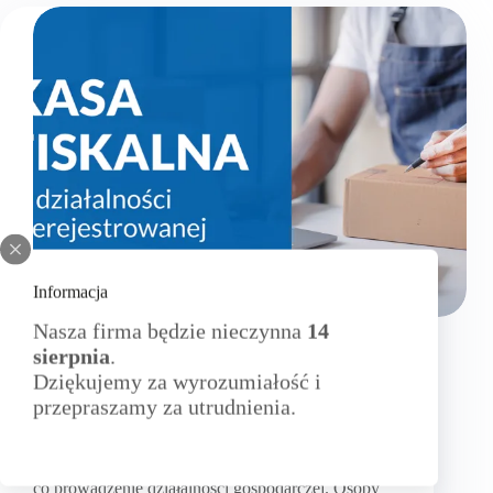
Informacja
Aktualności
,
itsystem
Nasza firma będzie nieczynna
14
sierpnia
.
Kasa fiskalna w działalności nierejestrowanej –
Dziękujemy za wyrozumiałość i
czy jest obowiązkowa i jaką wybrać?
przepraszamy za utrudnienia.
Prowadzenie działalności nierejestrowanej często
nie wymaga formalnego zakładania firmy i nie jest
obciążone takimi samymi obowiązkami,
co prowadzenie działalności gospodarczej. Osoby