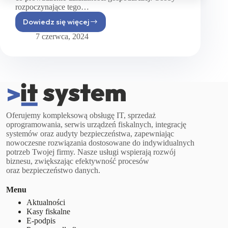
rozpoczynające tego…
Dowiedz się więcej
Kasa
fiskalna
7 czerwca, 2024
w działalności
nierejestrowanej
–
czy jest
obowiązkowa
i jaką
wybrać?
Oferujemy kompleksową obsługę IT, sprzedaż
oprogramowania, serwis urządzeń fiskalnych, integrację
systemów oraz audyty bezpieczeństwa, zapewniając
nowoczesne rozwiązania dostosowane do indywidualnych
potrzeb Twojej firmy. Nasze usługi wspierają rozwój
biznesu, zwiększając efektywność procesów
oraz bezpieczeństwo danych.
Menu
Aktualności
Kasy fiskalne
E-podpis