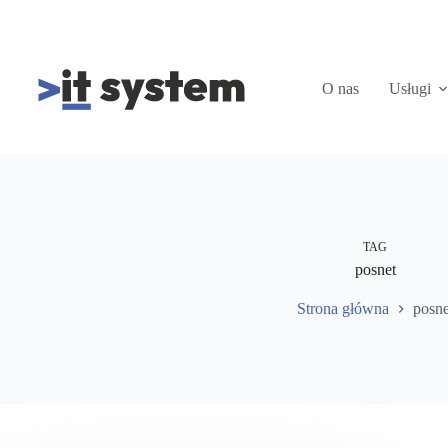
Przejdź
do
treści
O nas
Usługi
TAG
posnet
Strona główna
posne