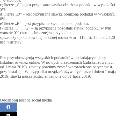
7% albo 8%,
c) literze „C” – jest przypisana stawka obniżona podatku w wysokości
5%,
d) literze „D” – jest przypisana stawka obniżona podatku w wysokości
0%,
e) literze „E” – jest przypisane zwolnienie od podatku,
f) literze „F” i „G” – są przypisane pozostałe stawki podatku, w tym
wartość 0% (zero techniczne) w przypadku
sprzedaży opodatkowanej, o której mowa w art. 119 ust. 1 lub art. 120
ust. 4 ustawy;
Przepisy obowiązują wszystkich podatników posiadających kasy
fiskalne, również online. W nowych urządzeniach (zafiskalizowanych
od 1 maja 2019) zmiany powinny zostać wprowadzone natychmiast,
przy instalacji. W przypadku urządzeń używanych przed dniem 1 maja
2019, stawki muszą zostać zmienione do 31 lipca 2019.
Udostępnij post na social media