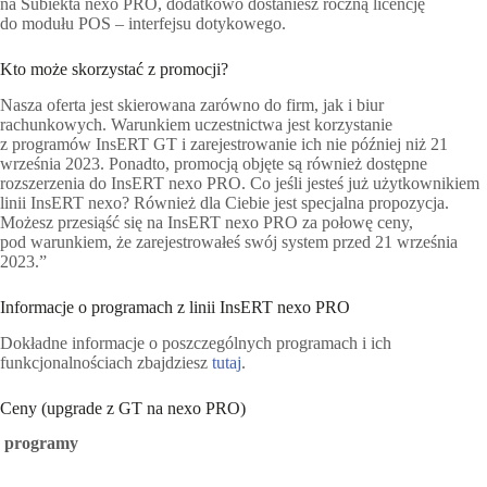
na Subiekta nexo PRO, dodatkowo dostaniesz roczną licencję
do modułu POS – interfejsu dotykowego.
Kto może skorzystać z promocji?
Nasza oferta jest skierowana zarówno do firm, jak i biur
rachunkowych. Warunkiem uczestnictwa jest korzystanie
z programów InsERT GT i zarejestrowanie ich nie później niż 21
września 2023. Ponadto, promocją objęte są również dostępne
rozszerzenia do InsERT nexo PRO. Co jeśli jesteś już użytkownikiem
linii InsERT nexo? Również dla Ciebie jest specjalna propozycja.
Możesz przesiąść się na InsERT nexo PRO za połowę ceny,
pod warunkiem, że zarejestrowałeś swój system przed 21 września
2023.”
Informacje o programach z linii InsERT nexo PRO
Dokładne informacje o poszczególnych programach i ich
funkcjonalnościach zbajdziesz
tutaj
.
Ceny (upgrade z GT na nexo PRO)
programy