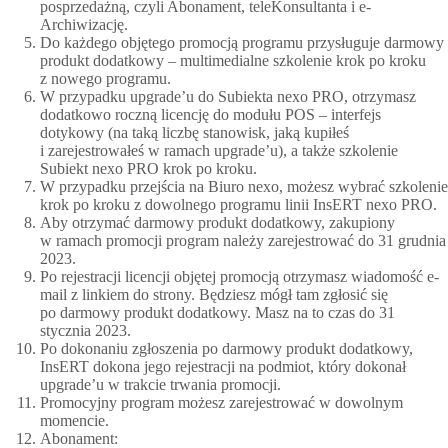
posprzedażną, czyli Abonament, teleKonsultanta i e-
Archiwizację.
Do każdego objętego promocją programu przysługuje darmowy
produkt dodatkowy – multimedialne szkolenie krok po kroku
z nowego programu.
W przypadku upgrade’u do Subiekta nexo PRO, otrzymasz
dodatkowo roczną licencję do modułu POS – interfejs
dotykowy (na taką liczbę stanowisk, jaką kupiłeś
i zarejestrowałeś w ramach upgrade’u), a także szkolenie
Subiekt nexo PRO krok po kroku.
W przypadku przejścia na Biuro nexo, możesz wybrać szkolenie
krok po kroku z dowolnego programu linii InsERT nexo PRO.
Aby otrzymać darmowy produkt dodatkowy, zakupiony
w ramach promocji program należy zarejestrować do 31 grudnia
2023.
Po rejestracji licencji objętej promocją otrzymasz wiadomość e-
mail z linkiem do strony. Będziesz mógł tam zgłosić się
po darmowy produkt dodatkowy. Masz na to czas do 31
stycznia 2023.
Po dokonaniu zgłoszenia po darmowy produkt dodatkowy,
InsERT dokona jego rejestracji na podmiot, który dokonał
upgrade’u w trakcie trwania promocji.
Promocyjny program możesz zarejestrować w dowolnym
momencie.
Abonament: