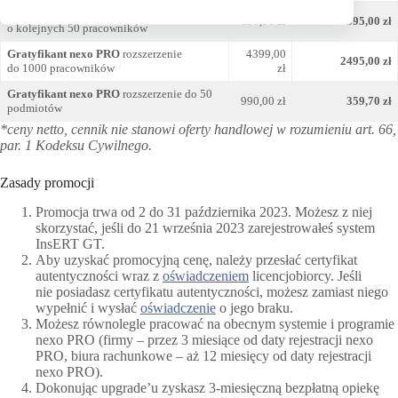
Gratyfikant nexo PRO
rozszerzenie
690,00 zł
395,00 zł
o kolejnych 50 pracowników
Gratyfikant nexo PRO
rozszerzenie
4399,00
2495,00 zł
do 1000 pracowników
zł
Gratyfikant nexo PRO
rozszerzenie do 50
990,00 zł
359,70 zł
podmiotów
*ceny netto, cennik nie stanowi oferty handlowej w rozumieniu art. 66,
par. 1 Kodeksu Cywilnego.
Zasady promocji
Promocja trwa od 2 do 31 października 2023. Możesz z niej
skorzystać, jeśli do 21 września 2023 zarejestrowałeś system
InsERT GT.
Aby uzyskać promocyjną cenę, należy przesłać certyfikat
autentyczności wraz z
oświadczeniem
licencjobiorcy. Jeśli
nie posiadasz certyfikatu autentyczności, możesz zamiast niego
wypełnić i wysłać
oświadczenie
o jego braku.
Możesz równolegle pracować na obecnym systemie i programie
nexo PRO (firmy – przez 3 miesiące od daty rejestracji nexo
PRO, biura rachunkowe – aż 12 miesięcy od daty rejestracji
nexo PRO).
Dokonując upgrade’u zyskasz 3-miesięczną bezpłatną opiekę