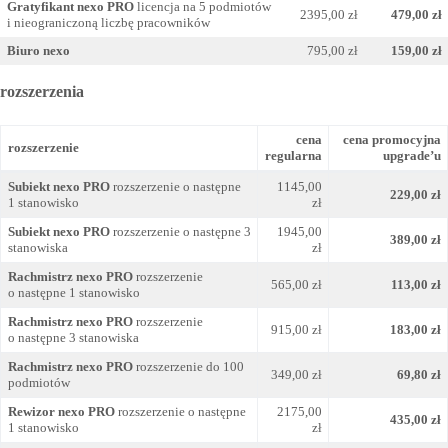
Gratyfikant nexo PRO
licencja na 5 podmiotów
2395,00 zł
479,00 zł
i nieograniczoną liczbę pracowników
Biuro nexo
795,00 zł
159,00 zł
rozszerzenia
cena
cena promocyjna
rozszerzenie
regularna
upgrade’u
Subiekt nexo PRO
rozszerzenie o następne
1145,00
229,00 zł
1 stanowisko
zł
Subiekt nexo PRO
rozszerzenie o następne 3
1945,00
389,00 zł
stanowiska
zł
Rachmistrz nexo PRO
rozszerzenie
565,00 zł
113,00 zł
o następne 1 stanowisko
Rachmistrz nexo PRO
rozszerzenie
915,00 zł
183,00 zł
o następne 3 stanowiska
Rachmistrz nexo PRO
rozszerzenie do 100
349,00 zł
69,80 zł
podmiotów
Rewizor nexo PRO
rozszerzenie o następne
2175,00
435,00 zł
1 stanowisko
zł