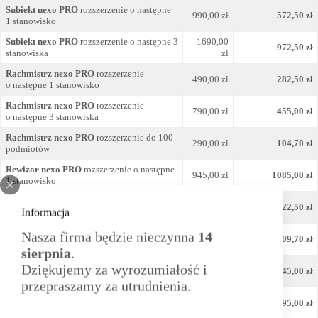
Subiekt nexo PRO
rozszerzenie o następne
990,00 zł
572,50 zł
1 stanowisko
Subiekt nexo PRO
rozszerzenie o następne 3
1690,00
972,50 zł
stanowiska
zł
Rachmistrz nexo PRO
rozszerzenie
490,00 zł
282,50 zł
o następne 1 stanowisko
Rachmistrz nexo PRO
rozszerzenie
790,00 zł
455,00 zł
o następne 3 stanowiska
Rachmistrz nexo PRO
rozszerzenie do 100
290,00 zł
104,70 zł
podmiotów
Rewizor nexo PRO
rozszerzenie o następne
945,00 zł
1085,00 zł
1 stanowisko
Rewizor nexo PRO
rozszerzenie o następne
1890,00
1722,50 zł
Informacja
3 stanowiska
zł
Rewizor nexo PRO
rozszerzenie do 50
Nasza firma będzie nieczynna
14
590,00 zł
209,70 zł
podmiotów
sierpnia
.
Gestor nexo PRO
rozszerzenie o następne 1
Dziękujemy za wyrozumiałość i
690,00 zł
345,00 zł
stanowisko
przepraszamy za utrudnienia.
Gestor nexo PRO
rozszerzenie o następne 3
1190,00
595,00 zł
stanowiska
zł