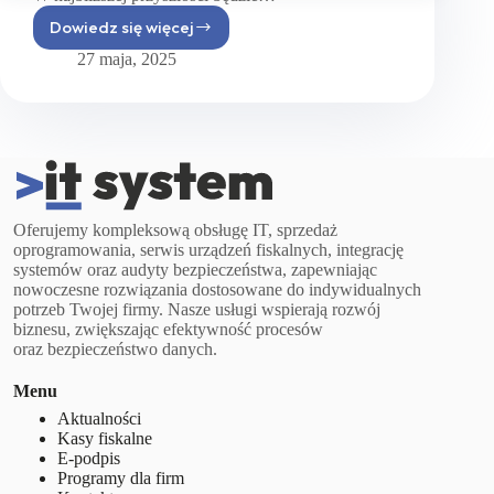
Dowiedz się więcej
KSeF
–
27 maja, 2025
czym
jest
i od kiedy
obowiązuje
Oferujemy kompleksową obsługę IT, sprzedaż
oprogramowania, serwis urządzeń fiskalnych, integrację
systemów oraz audyty bezpieczeństwa, zapewniając
nowoczesne rozwiązania dostosowane do indywidualnych
potrzeb Twojej firmy. Nasze usługi wspierają rozwój
biznesu, zwiększając efektywność procesów
oraz bezpieczeństwo danych.
Menu
Aktualności
Kasy fiskalne
E-podpis
Programy dla firm