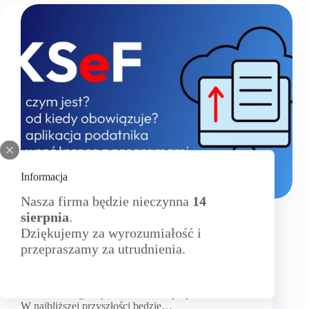
Informacja
Nasza firma będzie nieczynna
14
Aktualności
sierpnia
.
Dziękujemy za wyrozumiałość i
KSeF – czym jest i od kiedy obowiązuje
przepraszamy za utrudnienia.
W dzisiejszym dynamicznym środowisku
biznesowym Krajowy System e-Faktur staje się
kluczowym narzędziem w dziedzinie
elektronicznego wystawiania i otrzymywania faktur.
W najbliższej przyszłości będzie…