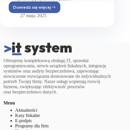
Dowiedz się więcej
KSeF
–
27 maja, 2025
czym
jest
i od kiedy
obowiązuje
Oferujemy kompleksową obsługę IT, sprzedaż
oprogramowania, serwis urządzeń fiskalnych, integrację
systemów oraz audyty bezpieczeństwa, zapewniając
nowoczesne rozwiązania dostosowane do indywidualnych
potrzeb Twojej firmy. Nasze usługi wspierają rozwój
biznesu, zwiększając efektywność procesów
oraz bezpieczeństwo danych.
Menu
Aktualności
Kasy fiskalne
E-podpis
Programy dla firm