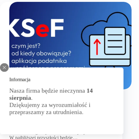
Informacja
Nasza firma będzie nieczynna
14
Aktualności
sierpnia
.
Dziękujemy za wyrozumiałość i
KSeF – czym jest i od kiedy obowiązuje
przepraszamy za utrudnienia.
W dzisiejszym dynamicznym środowisku
biznesowym Krajowy System e-Faktur staje się
kluczowym narzędziem w dziedzinie
elektronicznego wystawiania i otrzymywania faktur.
W najbliższej przyszłości będzie…