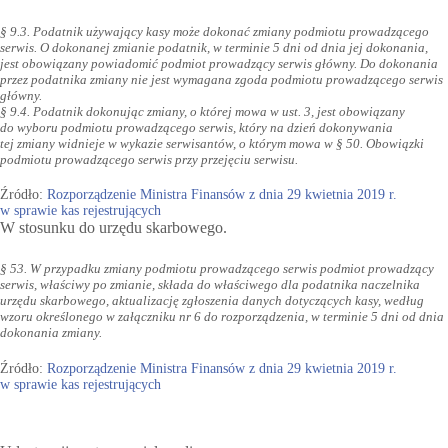
§ 9.3. Podatnik używający kasy może dokonać zmiany podmiotu prowadzącego
serwis. O dokonanej zmianie
podatnik, w terminie 5 dni od dnia jej dokonania,
jest obowiązany powiadomić podmiot prowadzący serwis
główny. Do dokonania
przez podatnika zmiany nie jest wymagana zgoda podmiotu prowadzącego serwis
główny.
§ 9.4. Podatnik dokonując zmiany, o której mowa w ust. 3, jest obowiązany
do wyboru podmiotu prowadzącego
serwis, który na dzień dokonywania
tej zmiany widnieje w wykazie serwisantów, o którym mowa w § 50.
Obowiązki
podmiotu prowadzącego serwis przy przejęciu serwisu.
Źródło:
Rozporządzenie Ministra Finansów z dnia 29 kwietnia 2019 r.
w sprawie kas rejestrujących
W stosunku do urzędu skarbowego.
§ 53. W przypadku zmiany podmiotu prowadzącego serwis podmiot prowadzący
serwis, właściwy po zmianie,
składa do właściwego dla podatnika naczelnika
urzędu skarbowego, aktualizację zgłoszenia danych dotyczących
kasy, według
wzoru określonego w załączniku nr 6 do rozporządzenia, w terminie 5 dni od dnia
dokonania zmiany.
Źródło:
Rozporządzenie Ministra Finansów z dnia 29 kwietnia 2019 r.
w sprawie kas rejestrujących