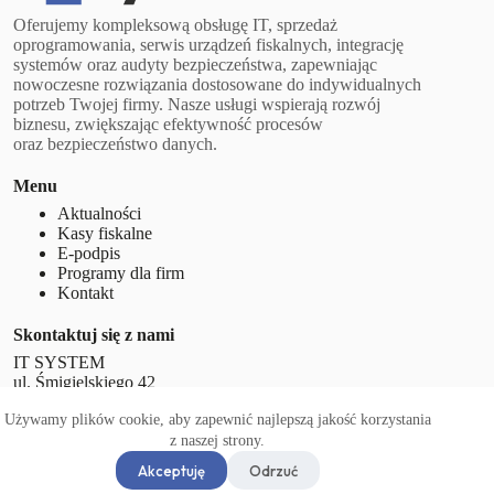
Oferujemy kompleksową obsługę IT, sprzedaż
oprogramowania, serwis urządzeń fiskalnych, integrację
systemów oraz audyty bezpieczeństwa, zapewniając
nowoczesne rozwiązania dostosowane do indywidualnych
potrzeb Twojej firmy. Nasze usługi wspierają rozwój
biznesu, zwiększając efektywność procesów
oraz bezpieczeństwo danych.
Menu
Aktualności
Kasy fiskalne
E-podpis
Programy dla firm
Kontakt
Skontaktuj się z nami
IT SYSTEM
ul. Śmigielskiego 42
63-400 Ostrów Wielkopolski
Używamy plików cookie, aby zapewnić najlepszą jakość korzystania
+48 62 597 77 01
z naszej strony.
@oruib
lp.moc.metsysti
Copyright © 2026 - ITSYSTEM
Akceptuję
Odrzuć