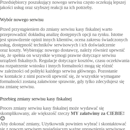
Przedsiębiorcy poszukujący nowego serwisu często oczekują lepszej
jakości usług oraz szybszej reakcji na ich potrzeby.
Wybór nowego serwisu
Przed przystąpieniem do zmiany serwisu kasy fiskalnej warto
przeprowadzić dokładną analizę dostępnych opcji na rynku. Istotne
jest sprawdzenie opinii innych klientów, ocena zakresu świadczonych
usług, dostępność techników serwisowych i ich doświadczenie
oraz koszty. Wybierając nowego dostawcę, należy również upewnić
się, że spełnia on wszystkie wymogi prawne dotyczące serwisu
urządzeń fiskalnych. Regulacje dotyczące kosztów, czasu oczekiwania
na rozpatrzenie wniosku i innych formalności mogą się różnić
w zależności od polityki każdego serwisu głównego. Pozostanie
w kontakcie z nimi pozwoli upewnić się, że wszystkie wymagane
formalności zostaną załatwione sprawnie, gdy tylko zdecydujesz się
na zmianę serwisu.
Przebieg zmiany serwisu kasy fiskalnej
Proces zmiany serwisu kasy fiskalnej może wydawać się
skomplikowany, ale większość rzeczy
MY załatwimy za CIEBIE!
🙂
Aby dokonać zmiany, Użytkownik powinien wybrać i skontaktować
się z nowym serwisem posiadającym ważne uprawnienia serwisowe