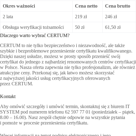
Okres ważności
Cena netto
Cena brutto
2 lata
219 zł
246 zł
Obsługa weryfikacji tożsamości
50 zł
61,50 zł
Dlaczego warto wybrać CERTUM?
CERTUM to nie tylko bezpieczeństwo i niezawodność, ale także
szybkie i bezproblemowe przeniesienie certyfikatu kwalifikowanego.
Dzięki naszej usłudze, możesz w prosty sposób przenieść swój
certyfikat do jednego z najbardziej renomowanych centrów certyfikacji
w Polsce. Nasza oferta zapewnia nie tylko profesjonalizm, ale również
atrakcyjne ceny. Przekonaj się, jak łatwo możesz skorzystać
z najwyższej jakości usług certyfikacyjnych oferowanych
przez CERTUM.
Kontakt
Aby omówić szczegóły i umówić termin, skontaktuj się z biurem IT
SYSTEM pod numerem telefonu 62 597 77 01 (poniedziałek – piątek,
8.00 – 16.00). Nasz zespół chętnie odpowie na wszystkie pytania
i pomoże w procesie przeniesienia certyfikatu.
Więcej informacji na temat podpisu elektronicznego i jego