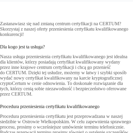
Zastanawiasz się nad zmianą centrum certyfikacji na CERTUM?
Skorzystaj z naszej oferty przeniesienia certyfikatu kwalifikowanego
konkurencji!
Dla kogo jest ta usługa?
Nasza usługa przeniesienia certyfikatu kwalifikowanego jest idealna
dla klientów, którzy posiadają certyfikat kwalifikowany wydany
przez inne krajowe centrum certyfikacji i chcą go przenieść
do CERTUM. Dzięki tej usłudze, możemy w łatwy i szybki sposób
wydać nowy certyfikat kwalifikowany na karcie kryptograficznej
cryptoCertum w cenie odnowienia. To doskonałe rozwiązanie dla
tych, którzy cenią sobie niezawodność i bezpieczeństwo oferowane
przez CERTUM.
Procedura przeniesienia certyfikatu kwalifikowanego
Procedura przeniesienia certyfikatu jest przeprowadzana w naszej
siedzibie w Ostrowie Wielkopolskim. W celu zapewnienia sprawnego
procesu, prosimy o wcześniejsze umówienie terminu telefonicznie.
Podczas rezerwacji terminu prosimy również o ustalenie szczegółów