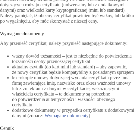
dotyczących rodzaju certyfikatu (uniwersalny lub z dodatkowymi
danymi) oraz wielkości karty kryptograficznej (mini lub standard).
Należy pamiętać, iż obecny certyfikat powinien być ważny, lub krótko
po wygaśnięciu, aby móc skorzystać z niższej ceny.
Wymagane dokumenty
Aby przenieść certyfikat, należy przynieść następujące dokumenty:
ważny dowód tożsamości – jest to niezbędne do potwierdzenia
tożsamości osoby przenoszącej certyfikat
aktualny czytnik (do kart mini lub standard) – aby zapewnić,
że nowy certyfikat będzie kompatybilny z posiadanym sprzętem
kserokopię umowy dotyczącej wydania certyfikatu przez inną
firmę zawierająca imię, nazwisko oraz okres ważności umowy
lub zrzut ekranu z danymi w certyfikacie, wskazującymi
właściciela certyfikatu – te dokumenty są potrzebne
do potwierdzenia autentyczności i ważności obecnego
certyfikatu
dodatkowe dokumenty w przypadku certyfikatu z dodatkowymi
danymi (zobacz:
Wymagane dokumenty
)
Cennik