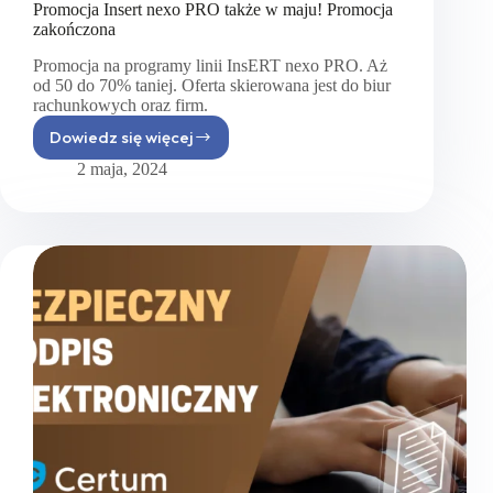
Promocja Insert nexo PRO także w maju! Promocja
zakończona
Promocja na programy linii InsERT nexo PRO. Aż
od 50 do 70% taniej. Oferta skierowana jest do biur
rachunkowych oraz firm.
Dowiedz się więcej
Promocja
Insert
2 maja, 2024
nexo
PRO
także
w maju!
Promocja
zakończona