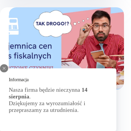
do CERTUM
Informacja
Nasza firma będzie nieczynna
14
Aktualności
,
itsystem
,
urządzenia fiskalne
sierpnia
.
Dziękujemy za wyrozumiałość i
Dlaczego kasy fiskalne są drogie?
przepraszamy za utrudnienia.
Sprawdź, jak zgodność z przepisami, zaawansowane
funkcje, nowoczesna technologia oraz
bezpieczeństwo danych wpływają na cenę kasy
fiskalnej.