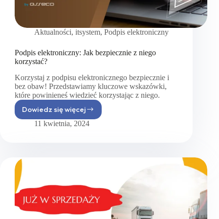
Aktualności
,
itsystem
,
Podpis elektroniczny
Podpis elektroniczny: Jak bezpiecznie z niego
korzystać?
Korzystaj z podpisu elektronicznego bezpiecznie i
bez obaw! Przedstawiamy kluczowe wskazówki,
które powinieneś wiedzieć korzystając z niego.
Dowiedz się więcej
Podpis
elektroniczny:
11 kwietnia, 2024
Jak
bezpiecznie
z niego
korzystać?