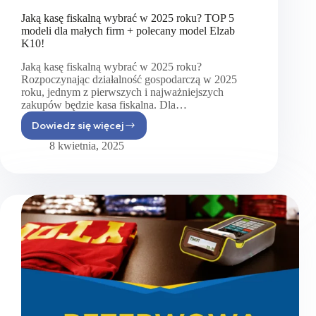
Jaką kasę fiskalną wybrać w 2025 roku? TOP 5
modeli dla małych firm + polecany model Elzab
K10!
Jaką kasę fiskalną wybrać w 2025 roku?
Rozpoczynając działalność gospodarczą w 2025
roku, jednym z pierwszych i najważniejszych
zakupów będzie kasa fiskalna. Dla…
Dowiedz się więcej
Jaką
kasę
8 kwietnia, 2025
fiskalną
wybrać
w 2025
roku?
TOP
5
modeli
dla
małych
firm
+
polecany