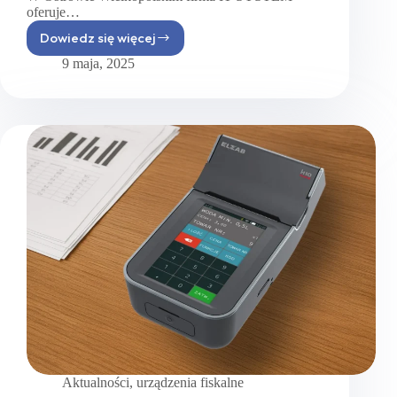
oferuje…
Dowiedz się więcej
Gdzie
kupić
9 maja, 2025
podpis
elektroniczny
w Ostrowie
Wielkopolskim?
Aktualności
,
urządzenia fiskalne