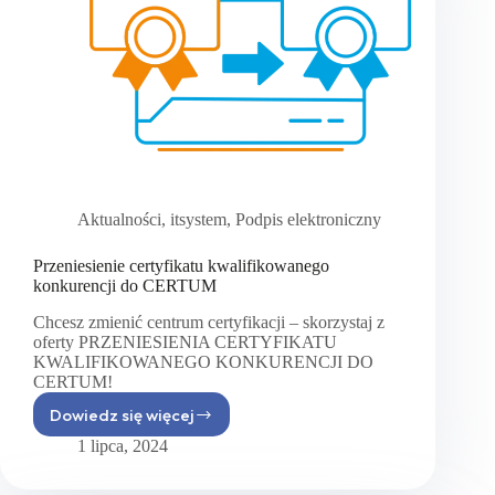
Aktualności
,
itsystem
,
Podpis elektroniczny
Przeniesienie certyfikatu kwalifikowanego
konkurencji do CERTUM
Chcesz zmienić centrum certyfikacji – skorzystaj z
oferty PRZENIESIENIA CERTYFIKATU
KWALIFIKOWANEGO KONKURENCJI DO
CERTUM!
Dowiedz się więcej
Przeniesienie
certyfikatu
1 lipca, 2024
kwalifikowanego
konkurencji