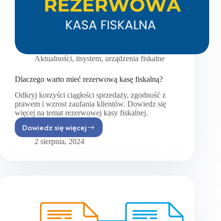
model
Elzab
K10!
Aktualności
,
itsystem
,
urządzenia fiskalne
Dlaczego warto mieć rezerwową kasę fiskalną?
Odkryj korzyści ciągłości sprzedaży, zgodność z
prawem i wzrost zaufania klientów. Dowiedz się
więcej na temat rezerwowej kasy fiskalnej.
Dowiedz się więcej
Dlaczego
warto
2 sierpnia, 2024
mieć
rezerwową
kasę
fiskalną?